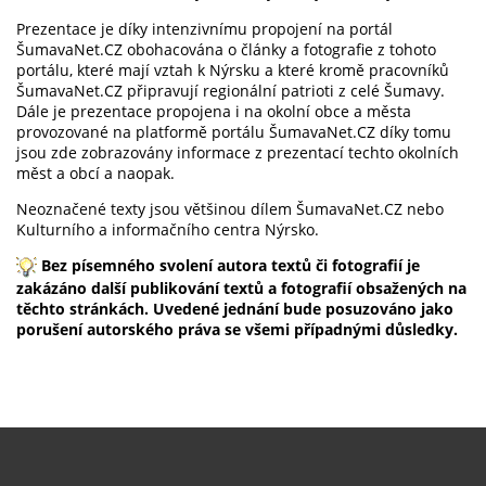
Prezentace je díky intenzivnímu propojení na portál
ŠumavaNet.CZ obohacována o články a fotografie z tohoto
portálu, které mají vztah k Nýrsku a které kromě pracovníků
ŠumavaNet.CZ připravují regionální patrioti z celé Šumavy.
Dále je prezentace propojena i na okolní obce a města
provozované na platformě portálu ŠumavaNet.CZ díky tomu
jsou zde zobrazovány informace z prezentací techto okolních
měst a obcí a naopak.
Neoznačené texty jsou většinou dílem ŠumavaNet.CZ nebo
Kulturního a informačního centra Nýrsko.
Bez písemného svolení autora textů či fotografií je
zakázáno další publikování textů a fotografií obsažených na
těchto stránkách. Uvedené jednání bude posuzováno jako
porušení autorského práva se všemi případnými důsledky.