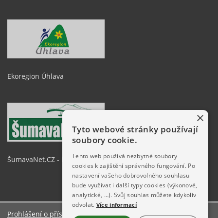
Ekoregion Úhlava
×
Tyto webové stránky používají
soubory cookie.
Tento web používá nezbytné soubory
ŠumavaNet.CZ - informace o regionu
cookies k zajištění správného fungování. Po
nastavení vašeho dobrovolného souhlasu
bude využívat i další typy cookies (výkonové,
analytické, …). Svůj souhlas můžete kdykoliv
odvolat.
Více informací
Prohlášení o přístupnosti
O stránkách