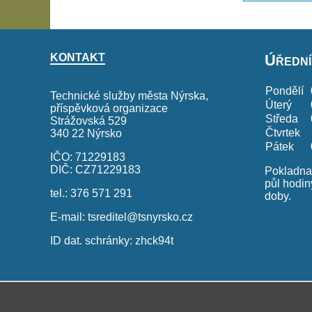
KONTAKT
Úřední
Pondělí
Technické služby města Nýrska,
Úterý
příspěvková organizace
Středa
Strážovská 529
Čtvrtek
340 22 Nýrsko
Pátek
IČO: 71229183
DIČ: CZ71229183
Pokladna 
půl hodin
tel.: 376 571 291
doby.
E-mail:
tsreditel@tsnyrsko.cz
ID dat. schránky: zhck94t