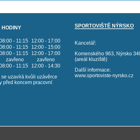
 hodiny
SPORTOVIŠTĚ NÝRSKO
08:00 - 11:15
12:00 - 17:00
Kancelář:
08:00 - 11:15
12:00 - 15:00
08:00 - 11:15
12:00 - 17:00
Komenského 963, Nýrsko 34
(areál kluziště)
zavřeno
zavřeno
08:00 - 11:15
12:00 - 14:30
Další informace:
www.sportoviste-nyrsko.cz
se uzavírá kvůli uzávěrce
y před koncem pracovní