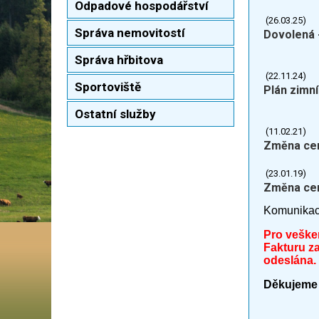
Odpadové hospodářství
(26.03.25)
Správa nemovitostí
Dovolená 
Správa hřbitova
(22.11.24)
Sportoviště
Plán zimní
Ostatní služby
(11.02.21)
Změna cen
(23.01.19)
Změna cen
Komunikac
Pro veške
Fakturu za
odeslána.
Děkujeme 